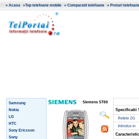
»
Acasa
»
Top telefoane mobile
»
Comparatii telefoane
»
Preturi telefoan
Siemens ST60
Samsung
Specificati
Nokia
LG
Retele 2G
HTC
Introdus in
Sony Ericsson
Caracteristic
Sony