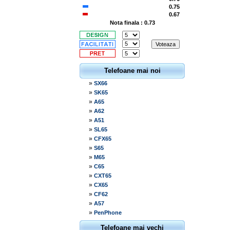
0.75
0.67
Nota finala : 0.73
Telefoane mai noi
»
SX66
»
SK65
»
A65
»
A62
»
A51
»
SL65
»
CFX65
»
S65
»
M65
»
C65
»
CXT65
»
CX65
»
CF62
»
A57
»
PenPhone
Telefoane mai vechi