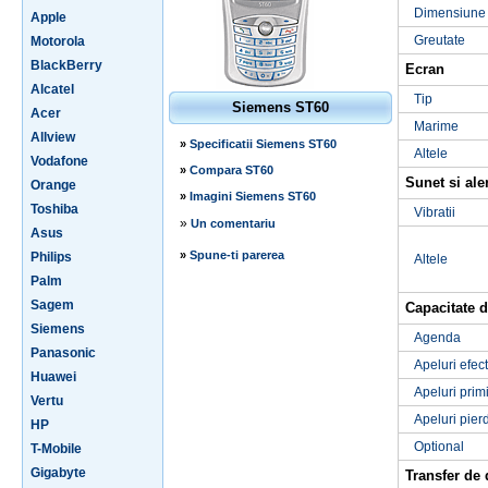
Dimensiune
Apple
Greutate
Motorola
BlackBerry
Ecran
Alcatel
Tip
Siemens ST60
Acer
Marime
Allview
»
Specificatii Siemens ST60
Altele
Vodafone
»
Compara ST60
Sunet si ale
Orange
»
Imagini Siemens ST60
Toshiba
Vibratii
»
Un comentariu
Asus
»
Spune-ti parerea
Philips
Altele
Palm
Sagem
Capacitate d
Siemens
Agenda
Panasonic
Apeluri efec
Huawei
Apeluri prim
Vertu
Apeluri pier
HP
Optional
T-Mobile
Gigabyte
Transfer de 