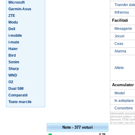
Microsoft
Transfer dat
Garmin-Asus
Infrarosu
ZTE
Facilitati
Modu
Mesagerie
Dell
i-mobile
Jocuri
i-mate
Ceas
Haier
Alarma
Bird
Sonim
Altele
Sharp
WND
O2
Acumulator
Dual SIM
Model
Comparatii
In asteptare
Toate marcile
Convorbire
Informatiile prezen
informare publice, 
Siemens ST60 verifi
si va uram succes i
Note - 377 voturi
0.76