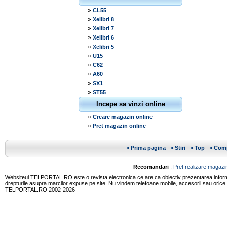
»
CL55
»
Xelibri 8
»
Xelibri 7
»
Xelibri 6
»
Xelibri 5
»
U15
»
C62
»
A60
»
SX1
»
ST55
Incepe sa vinzi online
»
Creare magazin online
»
Pret magazin online
»
Prima pagina
»
Stiri
»
Top
»
Comp
Recomandari
:
Pret realizare magazin
Websiteul TELPORTAL.RO este o revista electronica ce are ca obiectiv prezentarea informatii
drepturile asupra marcilor expuse pe site. Nu vindem telefoane mobile, accesorii sau orice
TELPORTAL.RO 2002-2026