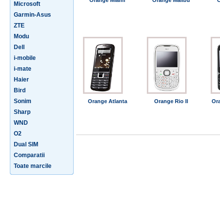
Orange Miami
Orange Malibu
O
Microsoft
Garmin-Asus
ZTE
Modu
Dell
i-mobile
i-mate
Haier
Bird
Sonim
Orange Atlanta
Orange Rio II
Or
Sharp
WND
O2
Dual SIM
Comparatii
Toate marcile