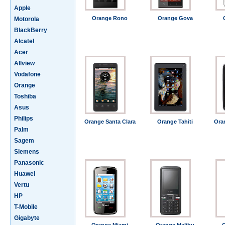
Apple
Orange Rono
Orange Gova
Motorola
BlackBerry
Alcatel
Acer
Allview
Vodafone
Orange
Toshiba
Asus
Philips
Orange Santa Clara
Orange Tahiti
Ora
Palm
Sagem
Siemens
Panasonic
Huawei
Vertu
HP
T-Mobile
Gigabyte