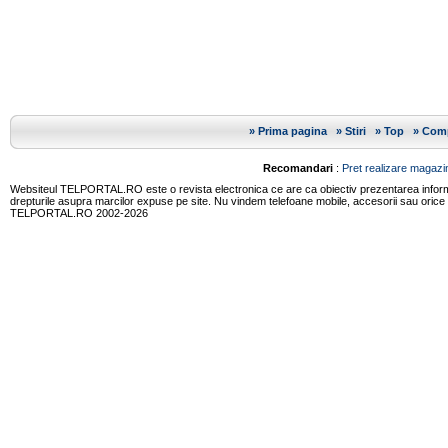
»
Prima pagina
»
Stiri
»
Top
»
Comp
Recomandari
:
Pret realizare magazin
Websiteul TELPORTAL.RO este o revista electronica ce are ca obiectiv prezentarea informatii
drepturile asupra marcilor expuse pe site. Nu vindem telefoane mobile, accesorii sau orice
TELPORTAL.RO 2002-2026