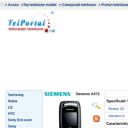
»
Acasa
»
Top telefoane mobile
»
Comparatii telefoane
»
Preturi telefoan
Siemens AX72
Samsung
Specificati
Nokia
LG
Retele 2G
HTC
Introdus in
Sony Ericsson
Caracteristic
Sony