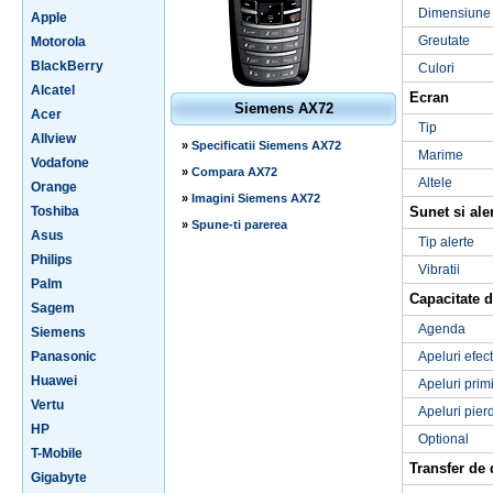
Dimensiune
Apple
Greutate
Motorola
BlackBerry
Culori
Alcatel
Ecran
Siemens AX72
Acer
Tip
Allview
»
Specificatii Siemens AX72
Marime
Vodafone
»
Compara AX72
Altele
Orange
»
Imagini Siemens AX72
Toshiba
Sunet si ale
»
Spune-ti parerea
Asus
Tip alerte
Philips
Vibratii
Palm
Capacitate d
Sagem
Agenda
Siemens
Panasonic
Apeluri efec
Huawei
Apeluri prim
Vertu
Apeluri pier
HP
Optional
T-Mobile
Transfer de 
Gigabyte