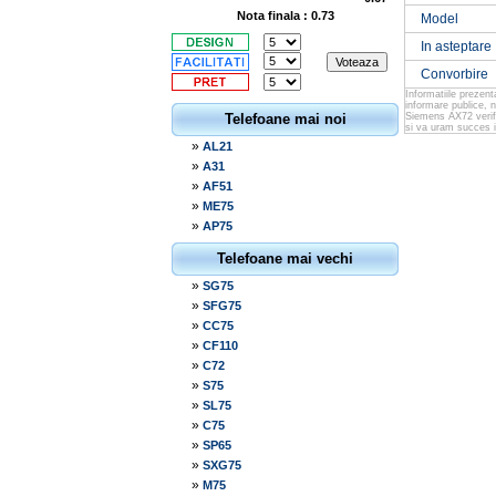
Nota finala : 0.73
Model
In asteptare
Convorbire
Informatiile prezen
informare publice, 
Telefoane mai noi
Siemens AX72 verifi
si va uram succes i
»
AL21
»
A31
»
AF51
»
ME75
»
AP75
Telefoane mai vechi
»
SG75
»
SFG75
»
CC75
»
CF110
»
C72
»
S75
»
SL75
»
C75
»
SP65
»
SXG75
»
M75