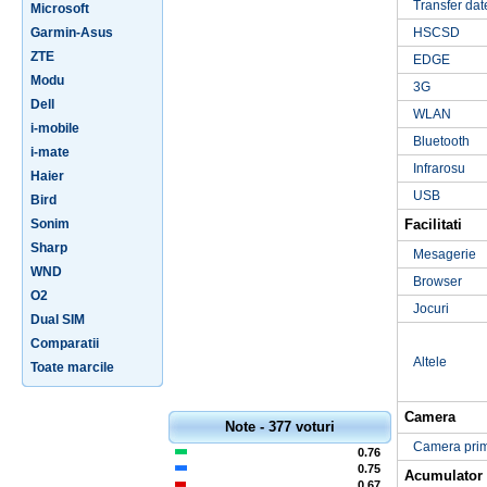
Transfer dat
Microsoft
Garmin-Asus
HSCSD
ZTE
EDGE
Modu
3G
Dell
WLAN
i-mobile
Bluetooth
i-mate
Infrarosu
Haier
USB
Bird
Sonim
Facilitati
Sharp
Mesagerie
WND
Browser
O2
Jocuri
Dual SIM
Comparatii
Altele
Toate marcile
Camera
Note - 377 voturi
Camera pri
0.76
0.75
Acumulator
0.67