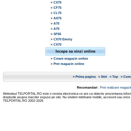
»
CX75
»
CF75
»
CL75
»
AX75
»
A75
»
A70
»
SF65
»
CX70 Emoty
»
CX70
Incepe sa vinzi online
»
Creare magazin online
»
Pret magazin online
»
Prima pagina
»
Stiri
»
Top
»
Comp
Recomandari
:
Pret realizare magazin
Websiteul TELPORTAL.RO este o revista electronica ce are ca obiectiv prezentarea informatii
drepturile asupra marcilor expuse pe site. Nu vindem telefoane mobile, accesorii sau orice
TELPORTAL.RO 2002-2026