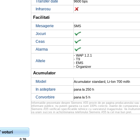
Transfer date
9600 bps
Infrarosu
Facilitati
Mesagerie
SMS
Jocuri
Ceas
Alarma
- WAP 1.2.1
- T9
Altele
- EMS
- Organizer
Acumulator
Model
Acumulator standard, Li-Ion 700 mAh
In asteptare
pana la 250 h
Convorbire
pana la 5 h
Informatiile prezentate despre Siemens A55 provin de pe pagina producatorului sau 
informare publice, nu putem garanta ca sunt 100% corecte, inainte de cumpararea u
Siemens A55 verificati specificatiile tehnice cu vanzatorul magazinului. Va multumim
va uram succes in achizitionarea telefonului Siemens A55 la cel mai bun pret.
7 voturi
0.76