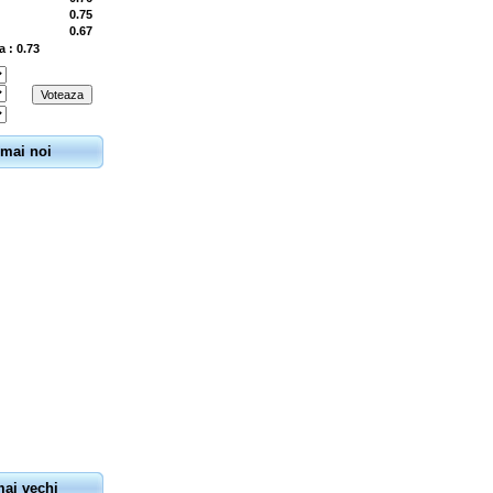
0.75
0.67
a : 0.73
 mai noi
mai vechi