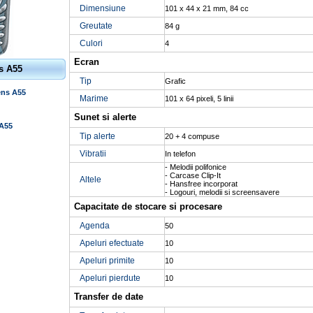
Dimensiune
101 x 44 x 21 mm, 84 cc
Greutate
84 g
Culori
4
Ecran
s A55
Tip
Grafic
ens A55
Marime
101 x 64 pixeli, 5 linii
Sunet si alerte
 A55
Tip alerte
20 + 4 compuse
Vibratii
In telefon
- Melodii polifonice
- Carcase Clip-It
Altele
- Hansfree incorporat
- Logouri, melodii si screensavere
Capacitate de stocare si procesare
Agenda
50
Apeluri efectuate
10
Apeluri primite
10
Apeluri pierdute
10
Transfer de date