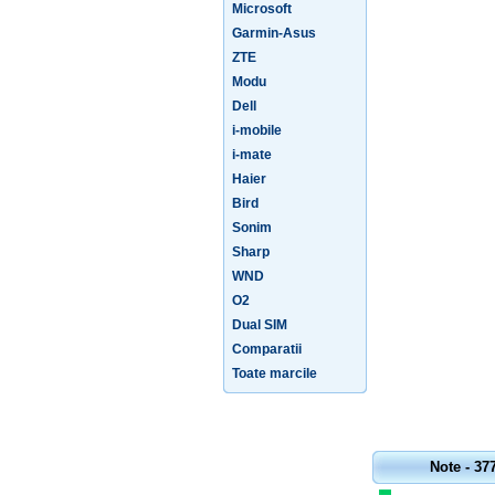
Microsoft
Garmin-Asus
ZTE
Modu
Dell
i-mobile
i-mate
Haier
Bird
Sonim
Sharp
WND
O2
Dual SIM
Comparatii
Toate marcile
Note - 37