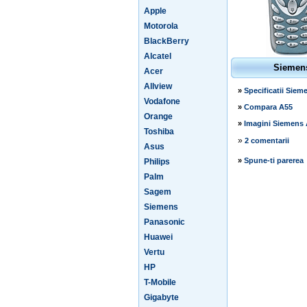
Apple
Motorola
BlackBerry
Alcatel
Siemen
Acer
Allview
»
Specificatii Siem
Vodafone
»
Compara A55
Orange
»
Imagini Siemens
Toshiba
»
2 comentarii
Asus
»
Spune-ti parerea
Philips
Palm
Sagem
Siemens
Panasonic
Huawei
Vertu
HP
T-Mobile
Gigabyte