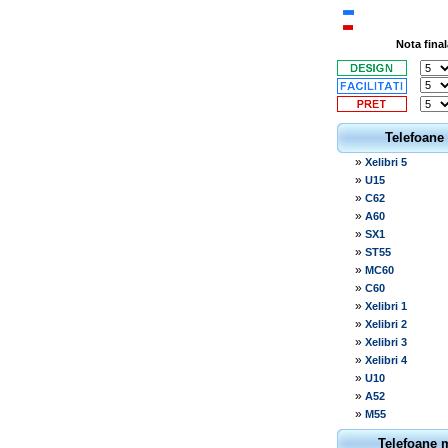
Nota final
Telefoane
»
Xelibri 5
»
U15
»
C62
»
A60
»
SX1
»
ST55
»
MC60
»
C60
»
Xelibri 1
»
Xelibri 2
»
Xelibri 3
»
Xelibri 4
»
U10
»
A52
»
M55
Telefoane 