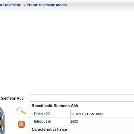
ii telefoane
»
Preturi telefoane mobile
Siemens A55
Specificatii Siemens A55
Retele 2G
GSM 900 / GSM 1800
Introdus in
2003
Caracteristici fizice