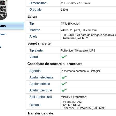
Dimensiune
111.5 x 62.5 x 12.8 mm
Greutate
130 g
Ecran
Tip
TFT, 65K culori
smo
Marime
240 x 320 pixeli, 50 x 37 mm
Cosmo
- HTC JOGGR bara de navigare sensitiva la
Altele
- Tastatura QWERTY
Sunet si alerte
o
Tip alerte
Polifonice (40 canale), MP3
Vibratii
Capacitate de stocare si procesare
Agenda
In memoria comuna, cu imagini
Apeluri efectuate
Apeluri primite
Apeluri pierdute
Slot pentru card
microSD(Transflash)
- 64 MB SDRAM
Optional
- 128 MB ROM
- Procesor TI OMAP 850, 200 Mhz
Transfer de date