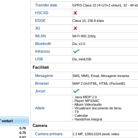
Transfer date
GPRS Clasa 10 (4+1/3+2 sloturi), 32 - 48 k
HSCSD
EDGE
Clasa 10, 236.8 kbps
3G
WLAN
Wi-Fi 802.11b/g
Bluetooth
Da, v2.0
Infrarosu
USB
Da, miniUSB
Facilitati
Mesagerie
SMS, MMS, Email, Mesagerie instanta
Browser
WAP 2.0/xHTML, HTML (PocketIE)
Jocuri
- Java MIDP 2.0
- Player MP3/AAC
- Album Video/audio
Altele
- Vizualizare documente de birou
- T9
- Calendar
- Handsfree integrat
7 voturi
Camera
0.76
0.75
Camera primara
1.3 MP, 1280x1024 pixeli, video
0.67