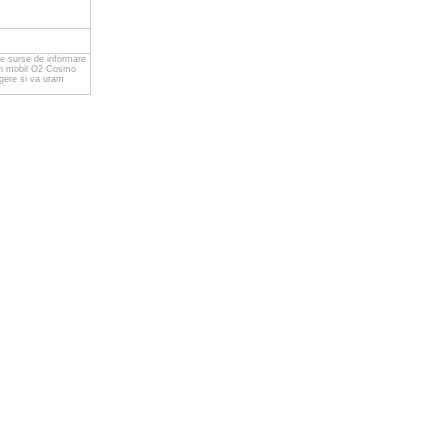
te surse de informare
fon mobil O2 Cosmo
egere si va uram