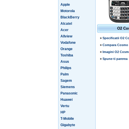
Apple
Motorola
BlackBerry
Alcatel
O2 Co
Acer
Allview
»
Specificatii O2 
Vodafone
»
Compara Cosmo
Orange
»
Imagini O2 Cosm
Toshiba
»
Spune-ti parerea
Asus
Philips
Palm
Sagem
Siemens
Panasonic
Huawei
Vertu
HP
T-Mobile
Gigabyte