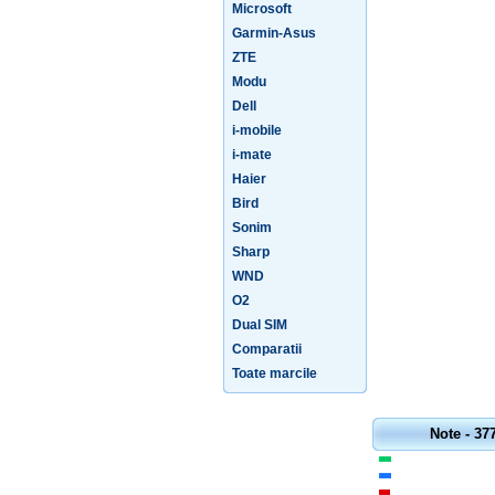
Microsoft
Garmin-Asus
ZTE
Modu
Dell
i-mobile
i-mate
Haier
Bird
Sonim
Sharp
WND
O2
Dual SIM
Comparatii
Toate marcile
Note - 37