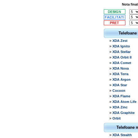
Nota final
Telefoane
»
XDA Zest
»
XDA Ignito
»
XDA Stellar
»
XDA Orbit II
»
XDA Comet
»
XDA Nova
»
XDA Terra
»
XDA Argon
»
XDA Star
»
Cocoon
»
XDA Flame
»
XDA Atom Life
»
XDA Zinc
»
XDA Graphite
»
Orbit
Telefoane 
»
XDA Stealth