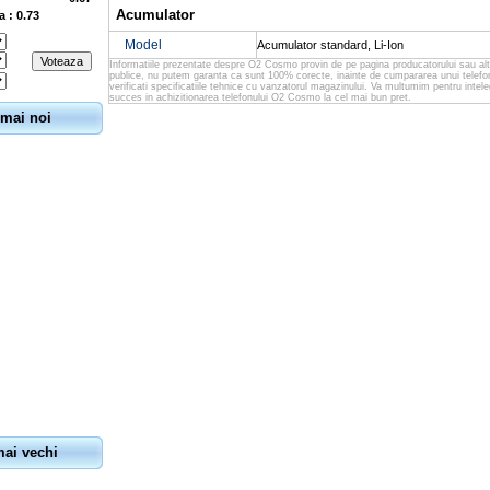
Acumulator
a : 0.73
Model
Acumulator standard, Li-Ion
Informatiile prezentate despre O2 Cosmo provin de pe pagina producatorului sau al
publice, nu putem garanta ca sunt 100% corecte, inainte de cumpararea unui tele
verificati specificatiile tehnice cu vanzatorul magazinului. Va multumim pentru intel
succes in achizitionarea telefonului O2 Cosmo la cel mai bun pret.
 mai noi
mai vechi