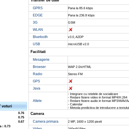
Transfer de date
GPRS
Pana la 85.6 kbps
EDGE
Pana la 236.8 kbps
3G
GSM
WLAN
Bluetooth
v3.0, A2DP
USB
microUSB v2.0
Facilitati
Mesagerie
Browser
WAP 2.0/xHTML
Radio
Stereo FM
GPS
Java
- Integrare cu retelele de socializare
- Redare fisiere video in format MP4/H.264
Altele
- Redare fisiere audio in format MP3/WAV/
- Calendar
7 voturi
- Metoda predictiva de introducere a textului
0.76
Camera
0.75
Camera primara
0.67
2 MP, 1600 x 1200 pixeli
a : 0.73
Video
240p@15fps