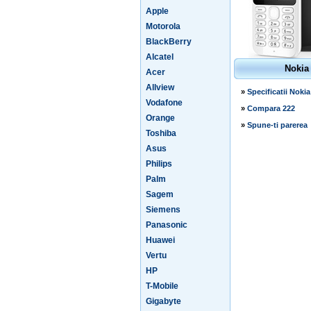
Apple
Motorola
BlackBerry
Alcatel
Nokia
Acer
Allview
»
Specificatii Nokia
Vodafone
»
Compara 222
Orange
»
Spune-ti parerea
Toshiba
Asus
Philips
Palm
Sagem
Siemens
Panasonic
Huawei
Vertu
HP
T-Mobile
Gigabyte