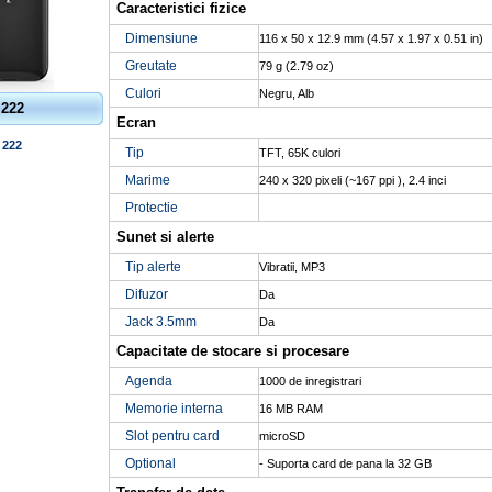
Caracteristici fizice
Dimensiune
116 x 50 x 12.9 mm (4.57 x 1.97 x 0.51 in)
Greutate
79 g (2.79 oz)
Culori
Negru, Alb
 222
Ecran
 222
Tip
TFT, 65K culori
Marime
240 x 320 pixeli (~167 ppi ), 2.4 inci
Protectie
Sunet si alerte
Tip alerte
Vibratii, MP3
Difuzor
Da
Jack 3.5mm
Da
Capacitate de stocare si procesare
Agenda
1000 de inregistrari
Memorie interna
16 MB RAM
Slot pentru card
microSD
Optional
- Suporta card de pana la 32 GB