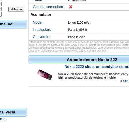
Camera secundara
Acumulator
Model
Li-Ion 1100 mAh
 mai noi
In asteptare
Pana la 696 h
Convorbire
Pana la 20 h
Informatiile prezentate despre Nokia 222 provin de pe pagina producatorului sau alt
publice, nu putem garanta ca sunt 100% corecte, inainte de cumpararea unui telefo
verificati specificatiile tehnice cu vanzatorul magazinului. Va multumim pentru intel
succes in achizitionarea telefonului Nokia 222 la cel mai bun pret.
Articole despre Nokia 222
Nokia 2220 slide, un candybar colorat
Nokia 2220 slide este cel mai recent handset entry-l
ieftin al producatorului de telefoane mobile.
»
Stir
mai vechi
015)