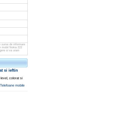
e surse de informare
n mobil Nokia 222
egere si va uram
 si ieftin
evel, colorat si
i Telefoane mobile