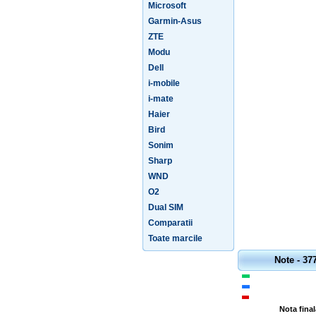
Microsoft
Garmin-Asus
ZTE
Modu
Dell
i-mobile
i-mate
Haier
Bird
Sonim
Sharp
WND
O2
Dual SIM
Comparatii
Toate marcile
Note - 37
Nota final