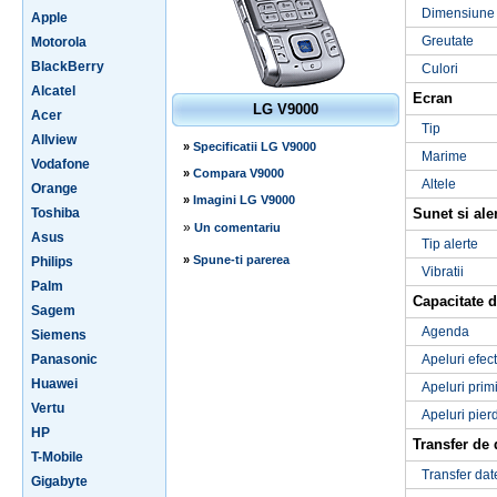
Dimensiune
Apple
Greutate
Motorola
BlackBerry
Culori
Alcatel
Ecran
LG V9000
Acer
Tip
Allview
»
Specificatii LG V9000
Marime
Vodafone
»
Compara V9000
Altele
Orange
»
Imagini LG V9000
Toshiba
Sunet si ale
»
Un comentariu
Asus
Tip alerte
»
Spune-ti parerea
Philips
Vibratii
Palm
Capacitate d
Sagem
Agenda
Siemens
Panasonic
Apeluri efec
Huawei
Apeluri prim
Vertu
Apeluri pier
HP
Transfer de 
T-Mobile
Transfer dat
Gigabyte