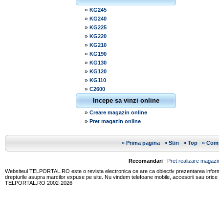
»
KG245
»
KG240
»
KG225
»
KG220
»
KG210
»
KG190
»
KG130
»
KG120
»
KG110
»
C2600
Incepe sa vinzi online
»
Creare magazin online
»
Pret magazin online
»
Prima pagina
»
Stiri
»
Top
»
Comp
Recomandari
:
Pret realizare magazin
Websiteul TELPORTAL.RO este o revista electronica ce are ca obiectiv prezentarea informatii
drepturile asupra marcilor expuse pe site. Nu vindem telefoane mobile, accesorii sau orice
TELPORTAL.RO 2002-2026