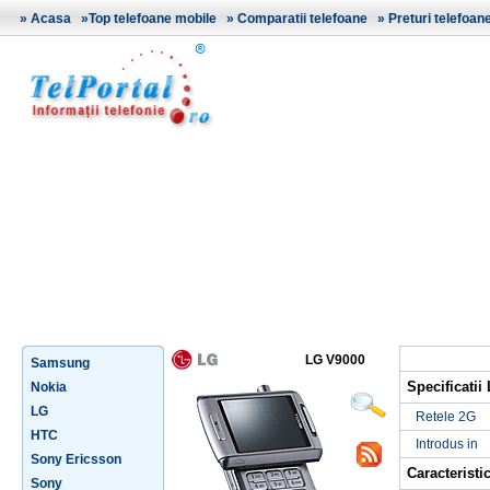
»
Acasa
»
Top telefoane mobile
»
Comparatii telefoane
»
Preturi telefoan
LG V9000
Samsung
Specificatii
Nokia
LG
Retele 2G
HTC
Introdus in
Sony Ericsson
Caracteristic
Sony