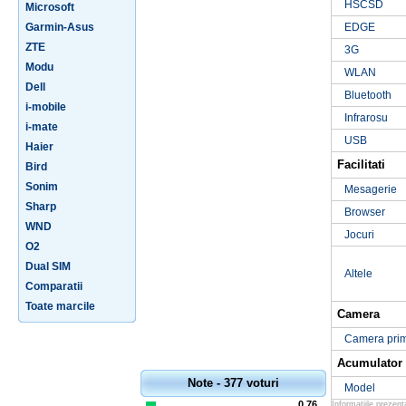
HSCSD
Microsoft
Garmin-Asus
EDGE
ZTE
3G
Modu
WLAN
Dell
Bluetooth
i-mobile
Infrarosu
i-mate
USB
Haier
Facilitati
Bird
Sonim
Mesagerie
Sharp
Browser
WND
Jocuri
O2
Dual SIM
Altele
Comparatii
Toate marcile
Camera
Camera pri
Acumulator
Note - 377 voturi
Model
0.76
Informatiile prezen