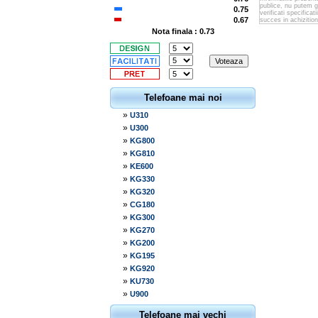
publice, nu putem 
0.75
verificati specifica
0.67
succes in achizitio
Nota finala : 0.73
Telefoane mai noi
»
U310
»
U300
»
KG800
»
KG810
»
KE600
»
KG330
»
KG320
»
CG180
»
KG300
»
KG270
»
KG200
»
KG195
»
KG920
»
KU730
»
U900
Telefoane mai vechi