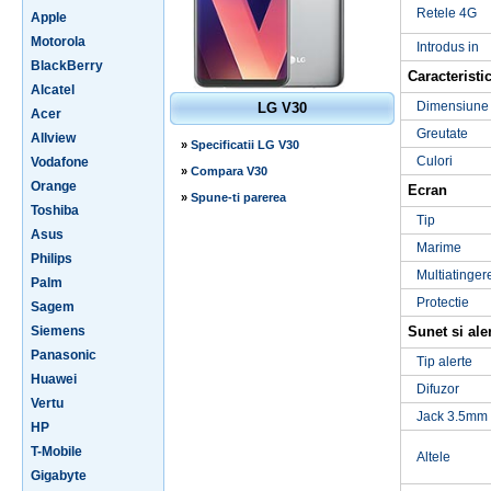
Retele 4G
Apple
Motorola
Introdus in
BlackBerry
Caracteristic
Alcatel
Dimensiune
LG V30
Acer
Greutate
Allview
»
Specificatii LG V30
Culori
Vodafone
»
Compara V30
Orange
Ecran
»
Spune-ti parerea
Toshiba
Tip
Asus
Marime
Philips
Multiatinger
Palm
Protectie
Sagem
Siemens
Sunet si ale
Panasonic
Tip alerte
Huawei
Difuzor
Vertu
Jack 3.5mm
HP
T-Mobile
Altele
Gigabyte