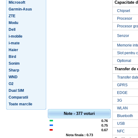
Capacitate d
Microsoft
Garmin-Asus
Chipset
ZTE
Procesor
Modu
Procesor gra
Dell
Senzor
i-mobile
i-mate
Memorie int
Haier
Slot pentru 
Bird
Optional
Sonim
Transfer de 
Sharp
WND
Transfer dat
O2
GPRS
Dual SIM
EDGE
Comparatii
3G
Toate marcile
WLAN
Note - 377 voturi
Bluetooth
0.76
USB
0.75
0.67
NFC
Nota finala : 0.73