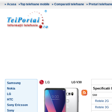
»
Acasa
»
Top telefoane mobile
»
Comparatii telefoane
»
Preturi telefoan
LG V30
Samsung
Specificatii
Nokia
LG
SIM
HTC
Retele 2G
Sony Ericsson
Retele 3G
Sony