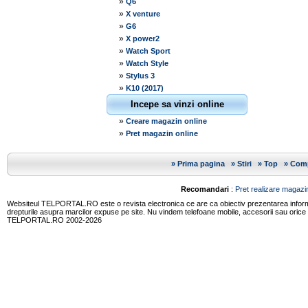
»
Q6
»
X venture
»
G6
»
X power2
»
Watch Sport
»
Watch Style
»
Stylus 3
»
K10 (2017)
Incepe sa vinzi online
»
Creare magazin online
»
Pret magazin online
»
Prima pagina
»
Stiri
»
Top
»
Comp
Recomandari
:
Pret realizare magazin
Websiteul TELPORTAL.RO este o revista electronica ce are ca obiectiv prezentarea informatii
drepturile asupra marcilor expuse pe site. Nu vindem telefoane mobile, accesorii sau orice
TELPORTAL.RO 2002-2026