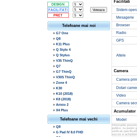
Facilitati
Sistem oper
Mesagerie
Browser
Telefoane mai noi
Radio
»
G7 One
»
Q8
GPS
»
K11 Plus
»
Q Stylo 4
»
Q Stylus
Altele
»
V35 ThinQ
»
Q7
Camera
»
G7 ThinQ
»
V30S ThinQ
Camera pri
»
Zone 4
Dotari came
»
K30
»
K10 (2018)
Video
»
K8 (2018)
Camera sec
»
Aristo 2
»
X4 Plus
Acumulator
Telefoane mai vechi
Model
Informatiile prezen
»
Q8
publice, nu putem g
verificati specifica
»
G Pad IV 8.0 FHD
succes in achizition