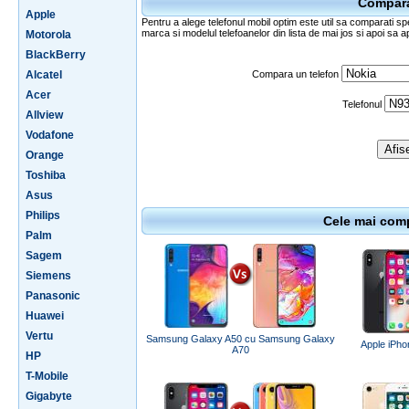
Comparat
Apple
Pentru a alege telefonul mobil optim este util sa comparati spe
marca si modelul telefoanelor din lista de mai jos si apoi sa a
Motorola
BlackBerry
Alcatel
Compara un telefon
Acer
Telefonul
Allview
Vodafone
Orange
Toshiba
Asus
Philips
Cele mai comp
Palm
Sagem
Siemens
Panasonic
Huawei
Vertu
Samsung Galaxy A50 cu Samsung Galaxy
Apple iPho
A70
HP
T-Mobile
Gigabyte