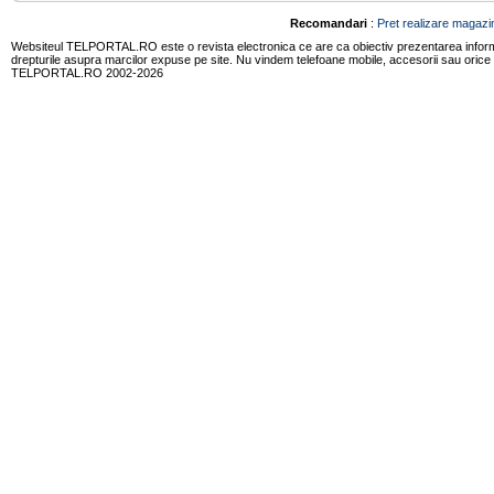
Recomandari
:
Pret realizare magazin
Websiteul TELPORTAL.RO este o revista electronica ce are ca obiectiv prezentarea informatii
drepturile asupra marcilor expuse pe site. Nu vindem telefoane mobile, accesorii sau orice
TELPORTAL.RO 2002-2026