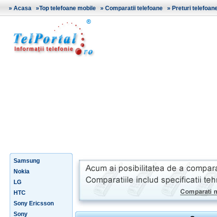
»
Acasa
»
Top telefoane mobile
»
Comparatii telefoane
»
Preturi telefoan
Samsung
Nokia
LG
HTC
Sony Ericsson
Sony