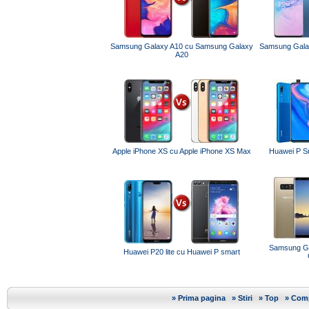
Samsung Galaxy A10 cu Samsung Galaxy
Samsung Gala
A20
Apple iPhone XS cu Apple iPhone XS Max
Huawei P Sm
Samsung Ga
Huawei P20 lite cu Huawei P smart
»
Prima pagina
»
Stiri
»
Top
»
Comp