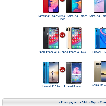
Samsung Galaxy A10 cu Samsung Galaxy
Samsung Gala
A20
Apple iPhone XS cu Apple iPhone XS Max
Huawei P Sm
Samsung Ga
Huawei P20 lite cu Huawei P smart
»
Prima pagina
»
Stiri
»
Top
»
Comp