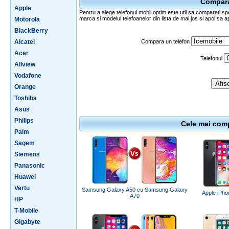
Comparat
Apple
Pentru a alege telefonul mobil optim este util sa comparati spe
marca si modelul telefoanelor din lista de mai jos si apoi sa a
Motorola
BlackBerry
Alcatel
Compara un telefon
Acer
Telefonul
Allview
Vodafone
Orange
Toshiba
Asus
Philips
Cele mai comp
Palm
Sagem
Siemens
Panasonic
Huawei
Vertu
Samsung Galaxy A50 cu Samsung Galaxy
Apple iPho
A70
HP
T-Mobile
Gigabyte