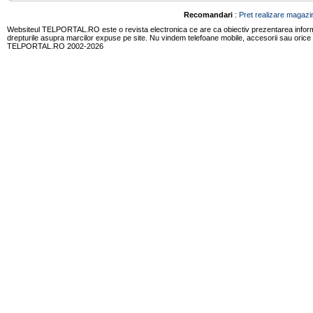
Recomandari
:
Pret realizare magazin
Websiteul TELPORTAL.RO este o revista electronica ce are ca obiectiv prezentarea informatii
drepturile asupra marcilor expuse pe site. Nu vindem telefoane mobile, accesorii sau orice
TELPORTAL.RO 2002-2026