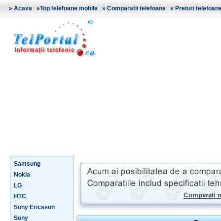
»
Acasa
»
Top telefoane mobile
»
Comparatii telefoane
»
Preturi telefoan
Samsung
Nokia
LG
HTC
Sony Ericsson
Sony