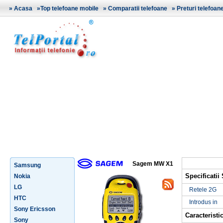
»
Acasa
»
Top telefoane mobile
»
Comparatii telefoane
»
Preturi telefoan
Sagem MW X1
Samsung
Specificati
Nokia
LG
Retele 2G
HTC
Introdus in
Sony Ericsson
Caracteristic
Sony