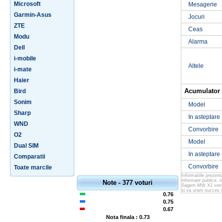
Microsoft
Mesagerie
Garmin-Asus
Jocuri
ZTE
Ceas
Modu
Alarma
Dell
i-mobile
Altele
i-mate
Haier
Acumulator
Bird
Sonim
Model
Sharp
In asteptare
WND
Convorbire
O2
Model
Dual SIM
In asteptare
Comparatii
Convorbire
Toate marcile
Informatiile prezen
informare publice, 
Note - 377 voturi
Sagem MW X1 verific
si va uram succes i
0.76
0.75
0.67
Nota finala : 0.73