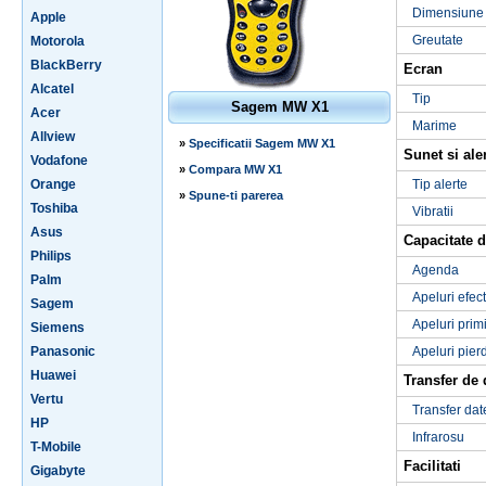
Dimensiune
Apple
Greutate
Motorola
BlackBerry
Ecran
Alcatel
Tip
Sagem MW X1
Acer
Marime
Allview
»
Specificatii Sagem MW X1
Sunet si ale
Vodafone
»
Compara MW X1
Orange
Tip alerte
»
Spune-ti parerea
Toshiba
Vibratii
Asus
Capacitate d
Philips
Agenda
Palm
Apeluri efec
Sagem
Apeluri prim
Siemens
Panasonic
Apeluri pier
Huawei
Transfer de 
Vertu
Transfer dat
HP
Infrarosu
T-Mobile
Facilitati
Gigabyte