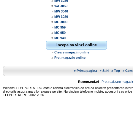
»
MW 3026
»
WA 3050
»
MW 3040
»
MW 3020
»
MC 3000
»
MC 959
»
MC 950
»
MC 940
Incepe sa vinzi online
»
Creare magazin online
»
Pret magazin online
»
Prima pagina
»
Stiri
»
Top
»
Comp
Recomandari
:
Pret realizare magazin
Websiteul TELPORTAL.RO este o revista electronica ce are ca obiectiv prezentarea informatii
drepturile asupra marcilor expuse pe site. Nu vindem telefoane mobile, accesorii sau orice
TELPORTAL.RO 2002-2026