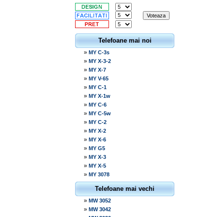
Telefoane mai noi
»
MY C-3s
»
MY X-3-2
»
MY X-7
»
MY V-65
»
MY C-1
»
MY X-1w
»
MY C-6
»
MY C-5w
»
MY C-2
»
MY X-2
»
MY X-6
»
MY G5
»
MY X-3
»
MY X-5
»
MY 3078
Telefoane mai vechi
»
MW 3052
»
MW 3042