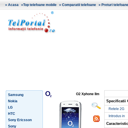
»
Acasa
»
Top telefoane mobile
»
Comparatii telefoane
»
Preturi telefoan
O2 Xphone IIm
Samsung
Specificati
Nokia
LG
Retele 2G
HTC
Introdus in
Sony Ericsson
Caracteristic
Sony