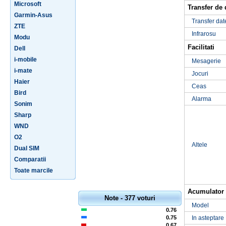
Microsoft
Transfer de 
Garmin-Asus
Transfer dat
ZTE
Infrarosu
Modu
Facilitati
Dell
i-mobile
Mesagerie
i-mate
Jocuri
Haier
Ceas
Bird
Alarma
Sonim
Sharp
WND
O2
Altele
Dual SIM
Comparatii
Toate marcile
Acumulator
Note - 377 voturi
Model
0.76
0.75
In asteptare
0.67