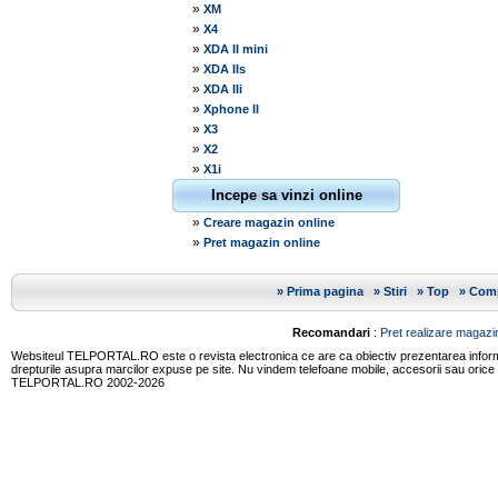
»
XM
»
X4
»
XDA II mini
»
XDA IIs
»
XDA IIi
»
Xphone II
»
X3
»
X2
»
X1i
Incepe sa vinzi online
»
Creare magazin online
»
Pret magazin online
»
Prima pagina
»
Stiri
»
Top
»
Comp
Recomandari
:
Pret realizare magazin
Websiteul TELPORTAL.RO este o revista electronica ce are ca obiectiv prezentarea informatii
drepturile asupra marcilor expuse pe site. Nu vindem telefoane mobile, accesorii sau orice
TELPORTAL.RO 2002-2026