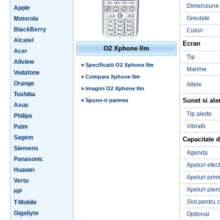
Dimensiune
Apple
Greutate
Motorola
BlackBerry
Culori
Alcatel
Ecran
O2 Xphone IIm
Acer
Tip
Allview
»
Specificatii O2 Xphone IIm
Marime
Vodafone
»
Compara Xphone IIm
Orange
Altele
»
Imagini O2 Xphone IIm
Toshiba
Sunet si ale
»
Spune-ti parerea
Asus
Tip alerte
Philips
Vibratii
Palm
Sagem
Capacitate d
Siemens
Agenda
Panasonic
Apeluri efec
Huawei
Apeluri prim
Vertu
Apeluri pier
HP
Slot pentru 
T-Mobile
Gigabyte
Optional