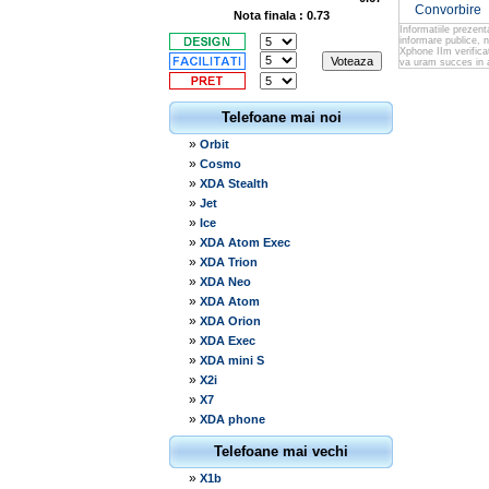
Convorbire
Nota finala : 0.73
Informatiile prezen
informare publice, 
Xphone IIm verificat
va uram succes in a
Telefoane mai noi
»
Orbit
»
Cosmo
»
XDA Stealth
»
Jet
»
Ice
»
XDA Atom Exec
»
XDA Trion
»
XDA Neo
»
XDA Atom
»
XDA Orion
»
XDA Exec
»
XDA mini S
»
X2i
»
X7
»
XDA phone
Telefoane mai vechi
»
X1b