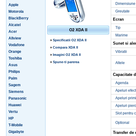
Dimensiune
Apple
Greutate
Motorola
BlackBerry
Ecran
Alcatel
Tip
O2 XDA II
Acer
Marime
Allview
»
Specificatii O2 XDA II
Sunet si ale
Vodafone
»
Compara XDA II
Orange
Vibratii
»
Imagini O2 XDA II
Toshiba
»
Spune-ti parerea
Altele
Asus
Philips
Capacitate d
Palm
Agenda
Sagem
Apeluri efec
Siemens
Apeluri prim
Panasonic
Huawei
Apeluri pier
Vertu
Slot pentru 
HP
Optional
T-Mobile
Gigabyte
Transfer de 