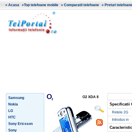
»
Acasa
»
Top telefoane mobile
»
Comparatii telefoane
»
Preturi telefoan
O2 XDA II
Samsung
Specificatii
Nokia
LG
Retele 2G
HTC
Introdus in
Sony Ericsson
Caracteristic
Sony