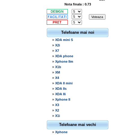
Nota finala : 0.73
Telefoane mai noi
»
XDA mini S
»
X2i
»
X7
»
XDA phone
»
Xphone IIm
»
X1b
»
XM
»
X4
»
XDA II mini
»
XDA IIs
»
XDA IIi
»
Xphone II
»
X3
»
X2
»
X1i
Telefoane mai vechi
»
Xphone