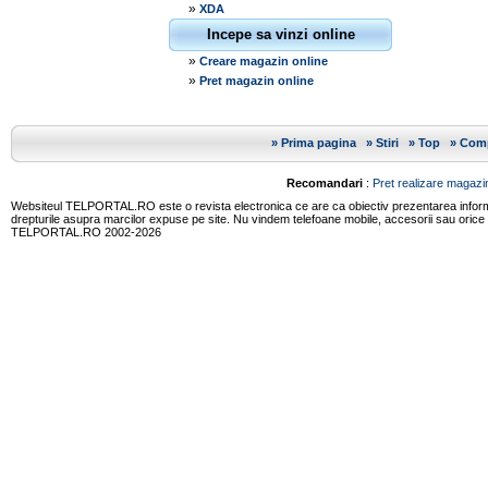
»
XDA
Incepe sa vinzi online
»
Creare magazin online
»
Pret magazin online
»
Prima pagina
»
Stiri
»
Top
»
Comp
Recomandari
:
Pret realizare magazin
Websiteul TELPORTAL.RO este o revista electronica ce are ca obiectiv prezentarea informatii
drepturile asupra marcilor expuse pe site. Nu vindem telefoane mobile, accesorii sau orice
TELPORTAL.RO 2002-2026