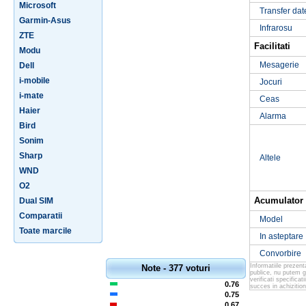
Microsoft
Transfer dat
Garmin-Asus
Infrarosu
ZTE
Facilitati
Modu
Mesagerie
Dell
i-mobile
Jocuri
i-mate
Ceas
Haier
Alarma
Bird
Sonim
Sharp
Altele
WND
O2
Acumulator
Dual SIM
Comparatii
Model
Toate marcile
In asteptare
Convorbire
Informatiile prezen
Note - 377 voturi
publice, nu putem g
verificati specifica
0.76
succes in achizition
0.75
0.67