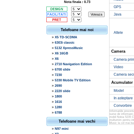
Nota finala : 0.73
GPS
Java
Telefoane mai noi
Altele
»
X5 TD-SCDMA
»
6303i classic
»
5132 XpressMusic
Camera
»
X6 16GB
»
X6
Camera pri
»
2710 Navigation Edition
Video
»
6700 slide
Camera sec
»
7230
»
5330 Mobile TV Edition
Acumulator
»
2690
Model
»
2220 slide
»
1800
In asteptare
»
1616
Convorbire
»
1280
Informatiile prezen
»
6788
surse de informare 
mobil Nokia 5235 Co
multumim pentru int
Telefoane mai vechi
Music la cel mai bu
»
N97 mini