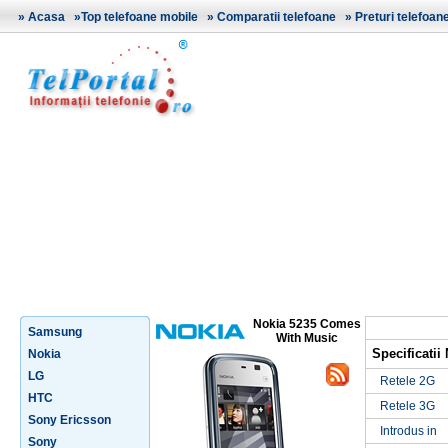
»
Acasa
»
Top telefoane mobile
»
Comparatii telefoane
»
Preturi telefoan
Nokia 5235 Comes
Samsung
With Music
Specificati
Nokia
LG
Retele 2G
HTC
Retele 3G
Sony Ericsson
Introdus in
Sony