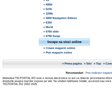
»
X3
»
N900
»
5230
»
3208c
»
5800 Navigation Edition
»
6350
»
Mural
»
6760 slide
»
6790 Surge
Incepe sa vinzi online
»
Creare magazin online
»
Pret magazin online
»
Prima pagina
»
Stiri
»
Top
»
Comp
Recomandari
:
Pret realizare magazin
Websiteul TELPORTAL.RO este o revista electronica ce are ca obiectiv prezentarea informatii
drepturile asupra marcilor expuse pe site. Nu vindem telefoane mobile, accesorii sau orice
TELPORTAL.RO 2002-2026