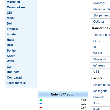
Microsoft
Procesor
Garmin-Asus
Memorie int
ZTE
Slot pentru 
Modu
Optional
Dell
Transfer de 
i-mobile
i-mate
Transfer dat
Haier
EDGE
Bird
3G
Sonim
WLAN
Sharp
Bluetooth
WND
Infrarosu
O2
USB
Dual SIM
Comparatii
Facilitati
Toate marcile
Sistem oper
Mesagerie
Note - 377 voturi
Browser
0.76
Jocuri
0.75
0.67
Radio