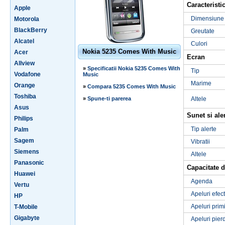
Caracteristic
Apple
Dimensiune
Motorola
BlackBerry
Greutate
Alcatel
Culori
Nokia 5235 Comes With Music
Acer
Ecran
Allview
»
Specificatii Nokia 5235 Comes With
Tip
Vodafone
Music
Marime
Orange
»
Compara 5235 Comes With Music
Toshiba
»
Spune-ti parerea
Altele
Asus
Sunet si ale
Philips
Tip alerte
Palm
Sagem
Vibratii
Siemens
Altele
Panasonic
Capacitate d
Huawei
Agenda
Vertu
Apeluri efec
HP
Apeluri prim
T-Mobile
Gigabyte
Apeluri pier