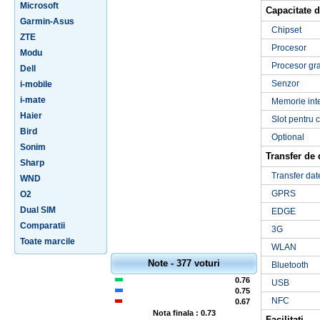
Microsoft
Capacitate d
Garmin-Asus
Chipset
ZTE
Procesor
Modu
Procesor gra
Dell
Senzor
i-mobile
i-mate
Memorie int
Haier
Slot pentru 
Bird
Optional
Sonim
Transfer de 
Sharp
Transfer dat
WND
GPRS
O2
Dual SIM
EDGE
Comparatii
3G
Toate marcile
WLAN
Note - 377 voturi
Bluetooth
0.76
USB
0.75
NFC
0.67
Nota finala : 0.73
Facilitati