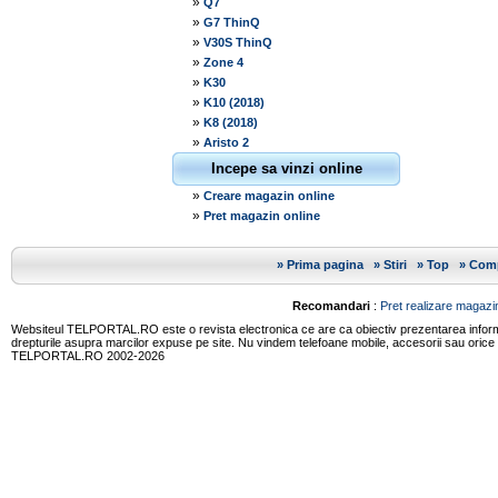
»
Q7
»
G7 ThinQ
»
V30S ThinQ
»
Zone 4
»
K30
»
K10 (2018)
»
K8 (2018)
»
Aristo 2
Incepe sa vinzi online
»
Creare magazin online
»
Pret magazin online
»
Prima pagina
»
Stiri
»
Top
»
Comp
Recomandari
:
Pret realizare magazin
Websiteul TELPORTAL.RO este o revista electronica ce are ca obiectiv prezentarea informatii
drepturile asupra marcilor expuse pe site. Nu vindem telefoane mobile, accesorii sau orice
TELPORTAL.RO 2002-2026