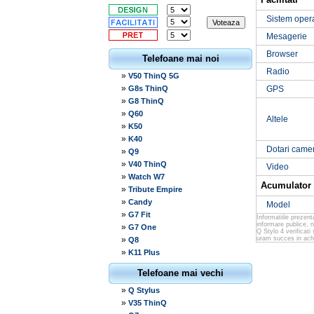
Sistem oper
Mesagerie
Browser
Telefoane mai noi
Radio
»
V50 ThinQ 5G
»
G8s ThinQ
GPS
»
G8 ThinQ
»
Q60
Altele
»
K50
»
K40
Dotari came
»
Q9
»
V40 ThinQ
Video
»
Watch W7
Acumulator
»
Tribute Empire
»
Candy
Model
»
G7 Fit
Informatiile prezen
informare publice, 
»
G7 One
Q Stylo 4 verificati
»
uram succes in achi
Q8
»
K11 Plus
Telefoane mai vechi
»
Q Stylus
»
V35 ThinQ