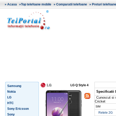
»
Acasa
»
Top telefoane mobile
»
Comparatii telefoane
»
Preturi telefoan
LG Q Stylo 4
Samsung
Specificatii
Nokia
LG
Cunoscut si
Cricket
HTC
SIM
Sony Ericsson
Retele 2G
Sony