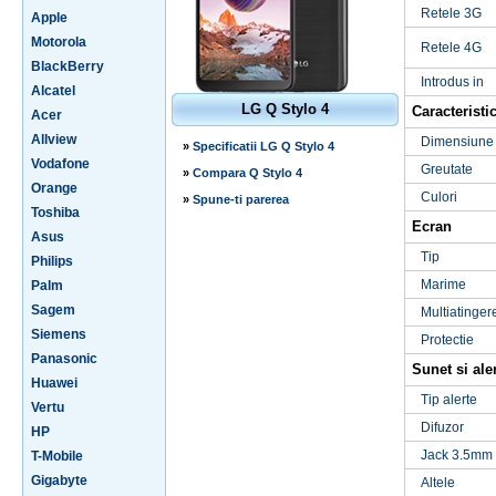
Retele 3G
Apple
Motorola
Retele 4G
BlackBerry
Introdus in
Alcatel
LG Q Stylo 4
Caracteristic
Acer
Allview
Dimensiune
»
Specificatii LG Q Stylo 4
Vodafone
Greutate
»
Compara Q Stylo 4
Orange
Culori
»
Spune-ti parerea
Toshiba
Ecran
Asus
Tip
Philips
Marime
Palm
Sagem
Multiatinger
Siemens
Protectie
Panasonic
Sunet si ale
Huawei
Tip alerte
Vertu
Difuzor
HP
Jack 3.5mm
T-Mobile
Gigabyte
Altele