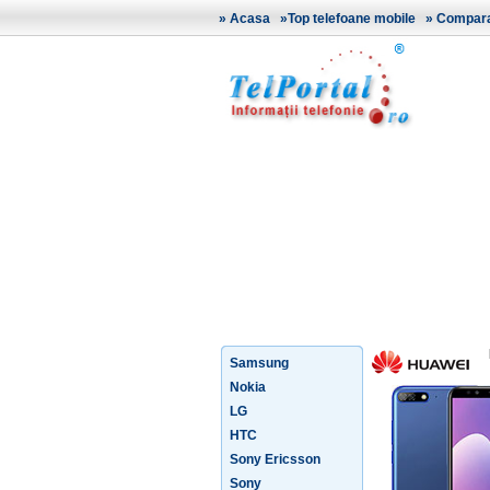
»
Acasa
»
Top telefoane mobile
»
Comparat
Samsung
Nokia
LG
HTC
Sony Ericsson
Sony