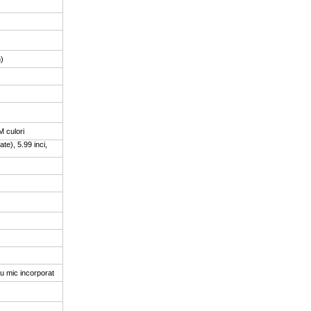
n)
M culori
ate), 5.99 inci,
cu mic incorporat