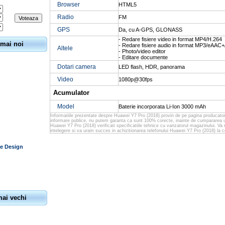
Browser
HTML5
Radio
FM
GPS
Da, cu A-GPS, GLONASS
- Redare fisiere video in format MP4/H.264
 mai noi
- Redare fisiere audio in format MP3/eAAC
Altele
- Photo/video editor
- Editare documente
Dotari camera
LED flash, HDR, panorama
Video
1080p@30fps
Acumulator
Model
Baterie incorporata Li-Ion 3000 mAh
Informatiile prezentate despre Huawei Y7 Pro (2018) provin de pe pagina producator
informare publice, nu putem garanta ca sunt 100% corecte, inainte de cumpararea u
Huawei Y7 Pro (2018) verificati specificatiile tehnice cu vanzatorul magazinului. V
intelegere si va uram succes in achizitionarea telefonului Huawei Y7 Pro (2018) la c
e Design
mai vechi