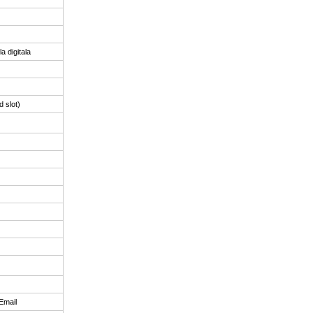
a digitala
 slot)
Email