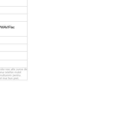
+/WAV/Flac
ului sau alte surse de
nui telefon mobil
a multumim pentru
el mai bun pret.