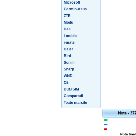
Microsoft
Garmin-Asus
ZTE
Modu
Dell
i-mobile
i-mate
Haier
Bird
Sonim
Sharp
WND
O2
Dual SIM
Comparatii
Toate marcile
Note - 37
Nota final