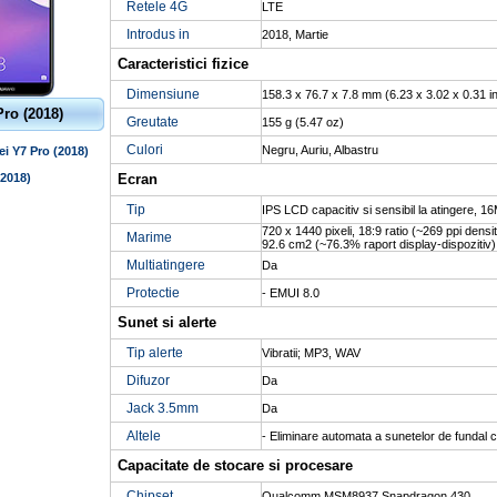
Retele 4G
LTE
Introdus in
2018, Martie
Caracteristici fizice
Dimensiune
158.3 x 76.7 x 7.8 mm (6.23 x 3.02 x 0.31 i
ro (2018)
Greutate
155 g (5.47 oz)
Culori
Negru, Auriu, Albastru
ei Y7 Pro (2018)
2018)
Ecran
Tip
IPS LCD capacitiv si sensibil la atingere, 16
720 x 1440 pixeli, 18:9 ratio (~269 ppi densit
Marime
92.6 cm2 (~76.3% raport display-dispozitiv)
Multiatingere
Da
Protectie
- EMUI 8.0
Sunet si alerte
Tip alerte
Vibratii; MP3, WAV
Difuzor
Da
Jack 3.5mm
Da
Altele
- Eliminare automata a sunetelor de fundal 
Capacitate de stocare si procesare
Chipset
Qualcomm MSM8937 Snapdragon 430