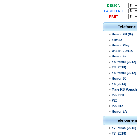
Telefoane
»
Honor 9N (9i)
»
nova 3
»
Honor Play
»
Watch 2 2018
»
Honor 7s
»
Y5 Prime (2018)
»
Y3 (2018)
»
Y6 Prime (2018)
»
Honor 10
»
Y6 (2018)
»
Mate RS Porsch
»
P20 Pro
»
P20
»
P20 lite
»
Honor 7A
Telefoane 
»
Y7 Prime (2018)
»
Y7 (2018)