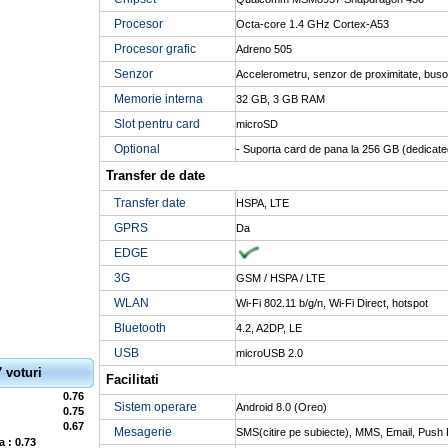
Procesor
Octa-core 1.4 GHz Cortex-A53
Procesor grafic
Adreno 505
Senzor
Accelerometru, senzor de proximitate, busol
Memorie interna
32 GB, 3 GB RAM
Slot pentru card
microSD
Optional
- Suporta card de pana la 256 GB (dedicated
Transfer de date
Transfer date
HSPA, LTE
GPRS
Da
EDGE
3G
GSM / HSPA / LTE
WLAN
Wi-Fi 802.11 b/g/n, Wi-Fi Direct, hotspot
Bluetooth
4.2, A2DP, LE
USB
microUSB 2.0
7 voturi
Facilitati
0.76
Sistem operare
Android 8.0 (Oreo)
0.75
0.67
Mesagerie
SMS(citire pe subiecte), MMS, Email, Push 
a : 0.73