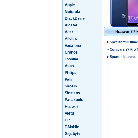
Apple
Motorola
BlackBerry
Alcatel
Huawei Y7 P
Acer
Allview
»
Specificatii Huaw
Vodafone
»
Compara Y7 Pro (
Orange
»
Spune-ti parerea
Toshiba
Asus
Philips
Palm
Sagem
Siemens
Panasonic
Huawei
Vertu
HP
T-Mobile
Gigabyte