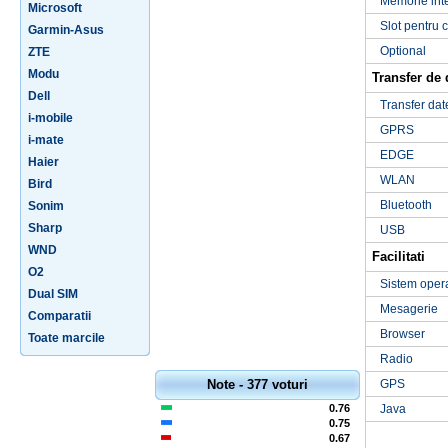
Memorie int
Microsoft
Slot pentru 
Garmin-Asus
Optional
ZTE
Modu
Transfer de 
Dell
Transfer dat
i-mobile
GPRS
i-mate
EDGE
Haier
WLAN
Bird
Bluetooth
Sonim
Sharp
USB
WND
Facilitati
O2
Sistem oper
Dual SIM
Mesagerie
Comparatii
Browser
Toate marcile
Radio
Note - 377 voturi
GPS
0.76
Java
0.75
0.67