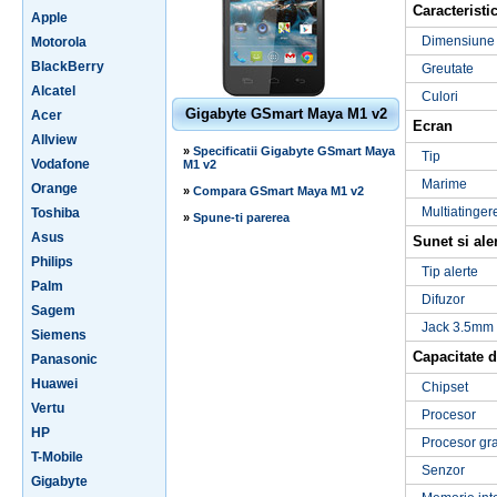
Caracteristic
Apple
Dimensiune
Motorola
BlackBerry
Greutate
Alcatel
Culori
Gigabyte GSmart Maya M1 v2
Acer
Ecran
Allview
»
Specificatii Gigabyte GSmart Maya
Tip
Vodafone
M1 v2
Marime
Orange
»
Compara GSmart Maya M1 v2
Multiatinger
Toshiba
»
Spune-ti parerea
Asus
Sunet si ale
Philips
Tip alerte
Palm
Difuzor
Sagem
Jack 3.5mm
Siemens
Capacitate d
Panasonic
Huawei
Chipset
Vertu
Procesor
HP
Procesor gra
T-Mobile
Senzor
Gigabyte