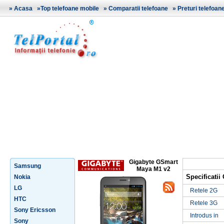
»
Acasa
»
Top telefoane mobile
»
Comparatii telefoane
»
Preturi telefoan
Gigabyte GSmart
Samsung
Maya M1 v2
Specificati
Nokia
LG
Retele 2G
HTC
Retele 3G
Sony Ericsson
Introdus in
Sony