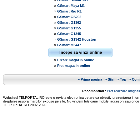
»
GSmart Simba SX1
»
GSmart Maya M1
»
GSmart Rio R1
»
GSmart GS202
»
GSmart G1362
»
GSmart G1355
»
GSmart G1345
»
GSmart G1342 Houston
»
GSmart M3447
Incepe sa vinzi online
»
Creare magazin online
»
Pret magazin online
»
Prima pagina
»
Stiri
»
Top
»
Comp
Recomandari
:
Pret realizare magazin
Websiteul TELPORTAL.RO este o revista electronica ce are ca obiectiv prezentarea informatii
drepturile asupra marcilor expuse pe site. Nu vindem telefoane mobile, accesorii sau orice
TELPORTAL.RO 2002-2026