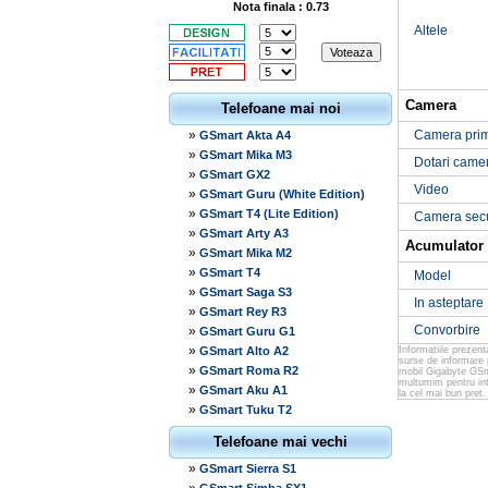
Nota finala : 0.73
Altele
Camera
Telefoane mai noi
»
Camera pri
GSmart Akta A4
»
GSmart Mika M3
Dotari came
»
GSmart GX2
Video
»
GSmart Guru (White Edition)
»
GSmart T4 (Lite Edition)
Camera sec
»
GSmart Arty A3
Acumulator
»
GSmart Mika M2
»
GSmart T4
Model
»
GSmart Saga S3
In asteptare
»
GSmart Rey R3
Convorbire
»
GSmart Guru G1
»
GSmart Alto A2
Informatiile prezen
surse de informare 
»
GSmart Roma R2
mobil Gigabyte GSma
multumim pentru in
»
GSmart Aku A1
la cel mai bun pret.
»
GSmart Tuku T2
Telefoane mai vechi
»
GSmart Sierra S1