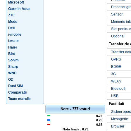
Microsoft
Procesor gra
Garmin-Asus
Senzor
ZTE
Modu
Memorie int
Dell
Slot pentru 
i-mobile
Optional
i-mate
Transfer de 
Haier
Transfer dat
Bird
GPRS
Sonim
Sharp
EDGE
WND
3G
O2
WLAN
Dual SIM
Bluetooth
Comparatii
USB
Toate marcile
Facilitati
Note - 377 voturi
Sistem oper
0.76
Mesagerie
0.75
0.67
Browser
Nota finala : 0.73