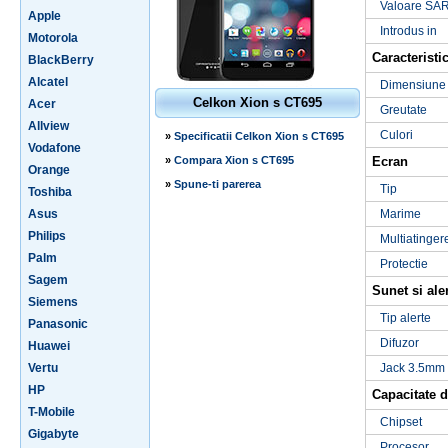
Valoare SA
Apple
Introdus in
Motorola
Caracteristic
BlackBerry
Alcatel
Dimensiune
Celkon Xion s CT695
Acer
Greutate
Allview
Culori
»
Specificatii Celkon Xion s CT695
Vodafone
»
Compara Xion s CT695
Ecran
Orange
»
Spune-ti parerea
Tip
Toshiba
Asus
Marime
Philips
Multiatinger
Palm
Protectie
Sagem
Sunet si ale
Siemens
Tip alerte
Panasonic
Difuzor
Huawei
Vertu
Jack 3.5mm
HP
Capacitate d
T-Mobile
Chipset
Gigabyte
Procesor