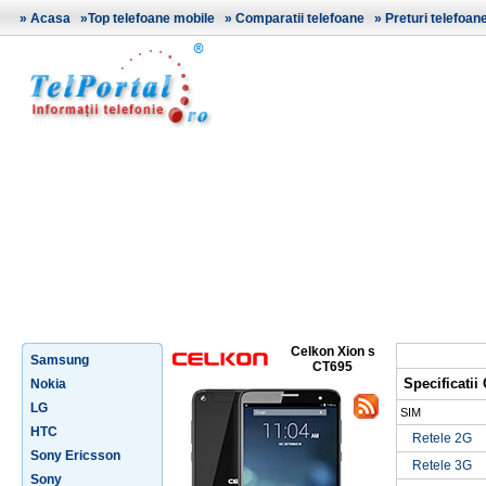
»
Acasa
»
Top telefoane mobile
»
Comparatii telefoane
»
Preturi telefoan
Celkon Xion s
Samsung
CT695
Specificatii
Nokia
LG
SIM
HTC
Retele 2G
Sony Ericsson
Retele 3G
Sony