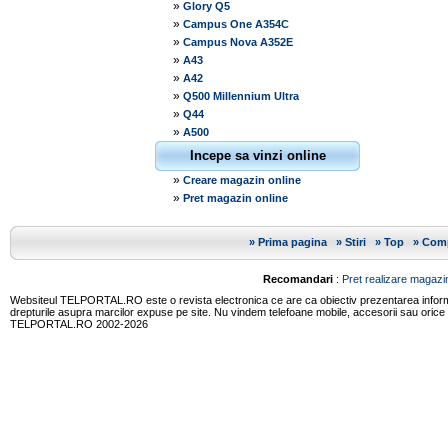
»
Glory Q5
»
Campus One A354C
»
Campus Nova A352E
»
A43
»
A42
»
Q500 Millennium Ultra
»
Q44
»
A500
Incepe sa vinzi online
»
Creare magazin online
»
Pret magazin online
»
Prima pagina
»
Stiri
»
Top
»
Comp
Recomandari
:
Pret realizare magazin
Websiteul TELPORTAL.RO este o revista electronica ce are ca obiectiv prezentarea informatii
drepturile asupra marcilor expuse pe site. Nu vindem telefoane mobile, accesorii sau orice
TELPORTAL.RO 2002-2026