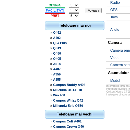
Radio
GPS
Java
Telefoane mai noi
Altele
»
Q452
»
A402
Camera
»
Q54 Plus
»
Q519
Camera pri
»
Q450
Video
»
Q405
»
A518
Camera sec
»
A407
Acumulator
»
A359
»
A355
Model
»
Campus Buddy A404
Informatiile prezen
informare publice, 
»
Millennia OCTA510
Celkon Xion s CT695
»
intelegere si va ur
Win 400
»
Campus Whizz Q42
»
Millennia Epic Q550
Telefoane mai vechi
»
Campus Colt A401
»
Campus Crown Q40