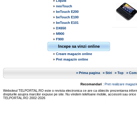
»
Liquid
»
neoTouch
»
beTouch E200
»
beTouch E100
»
beTouch E101
»
DX650
»
M900
»
F900
Incepe sa vinzi online
»
Creare magazin online
»
Pret magazin online
»
Prima pagina
»
Stiri
»
Top
»
Comp
Recomandari
:
Pret realizare magazin
Websiteul TELPORTAL.RO este o revista electronica ce are ca obiectiv prezentarea informatii
drepturile asupra marcilor expuse pe site. Nu vindem telefoane mobile, accesorii sau orice
TELPORTAL.RO 2002-2026