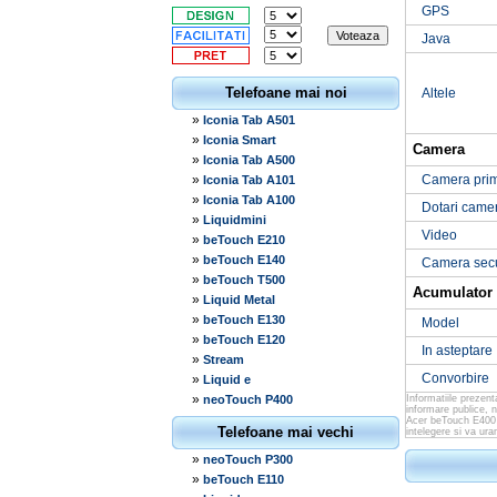
GPS
Java
Telefoane mai noi
Altele
»
Iconia Tab A501
»
Iconia Smart
Camera
»
Iconia Tab A500
»
Camera pri
Iconia Tab A101
»
Iconia Tab A100
Dotari came
»
Liquidmini
Video
»
beTouch E210
»
beTouch E140
Camera sec
»
beTouch T500
Acumulator
»
Liquid Metal
»
beTouch E130
Model
»
beTouch E120
In asteptare
»
Stream
Convorbire
»
Liquid e
»
neoTouch P400
Informatiile prezen
informare publice, 
Acer beTouch E400 v
Telefoane mai vechi
intelegere si va ur
»
neoTouch P300
»
beTouch E110