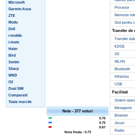
Apeluri pier
Microsoft
Procesor
Garmin-Asus
Memorie int
ZTE
Modu
Slot pentru 
Dell
Transfer de 
i-mobile
Transfer dat
i-mate
EDGE
Haier
3G
Bird
WLAN
Sonim
Sharp
Bluetooth
WND
Infrarosu
O2
USB
Dual SIM
Facilitati
Comparatii
Sistem oper
Toate marcile
Mesagerie
Note - 377 voturi
Browser
0.76
0.75
Jocuri
0.67
Radio
Nota finala : 0.73