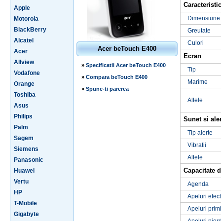
Caracteristic
Apple
Dimensiune
Motorola
BlackBerry
Greutate
Alcatel
Culori
Acer beTouch E400
Acer
Ecran
Allview
»
Specificatii Acer beTouch E400
Tip
Vodafone
»
Compara beTouch E400
Marime
Orange
»
Spune-ti parerea
Toshiba
Altele
Asus
Philips
Sunet si ale
Palm
Tip alerte
Sagem
Vibratii
Siemens
Altele
Panasonic
Capacitate d
Huawei
Vertu
Agenda
HP
Apeluri efec
T-Mobile
Apeluri prim
Gigabyte