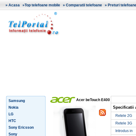
»
Acasa
»
Top telefoane mobile
»
Comparatii telefoane
»
Preturi telefoan
Acer beTouch E400
Samsung
Specificati
Nokia
LG
Retele 2G
HTC
Retele 3G
Sony Ericsson
Introdus in
Sony